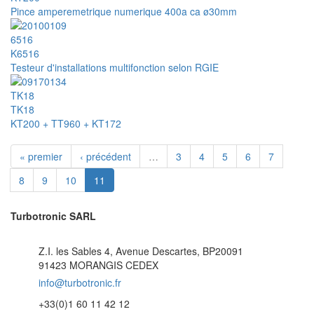
Pince amperemetrique numerique 400a ca ø30mm
6516
K6516
Testeur d'installations multifonction selon RGIE
TK18
TK18
KT200 + TT960 + KT172
« premier
‹ précédent
…
3
4
5
6
7
8
9
10
11
Turbotronic SARL
Z.I. les Sables 4, Avenue Descartes, BP20091
91423 MORANGIS CEDEX
info@turbotronic.fr
+33(0)1 60 11 42 12