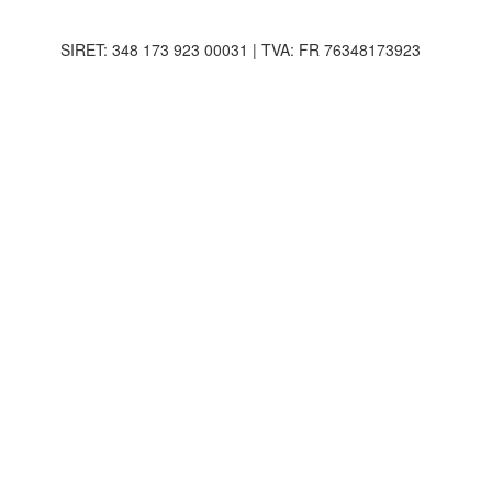
SIRET: 348 173 923 00031 | TVA: FR 76348173923