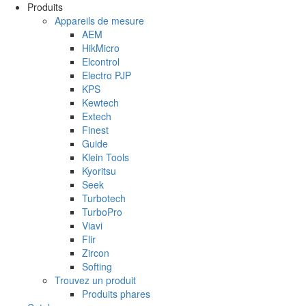
Aller au contenu principal
Produits
Appareils de mesure
AEM
HikMicro
Elcontrol
Electro PJP
KPS
Kewtech
Extech
Finest
Guide
Klein Tools
Kyoritsu
Seek
Turbotech
TurboPro
Viavi
Flir
Zircon
Softing
Trouvez un produit
Produits phares