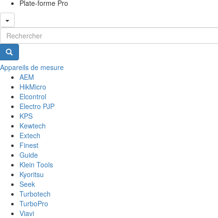
Plate-forme Pro
Formulaire de recherche
Appareils de mesure
AEM
HikMicro
Elcontrol
Electro PJP
KPS
Kewtech
Extech
Finest
Guide
Klein Tools
Kyoritsu
Seek
Turbotech
TurboPro
Viavi