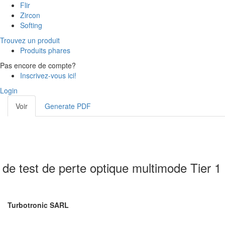
Flir
Zircon
Softing
Trouvez un produit
Produits phares
Pas encore de compte?
Inscrivez-vous ici!
Login
Voir
(onglet
Generate PDF
Onglets principaux
actif)
t de test de perte optique multimode Tier 1
Turbotronic SARL