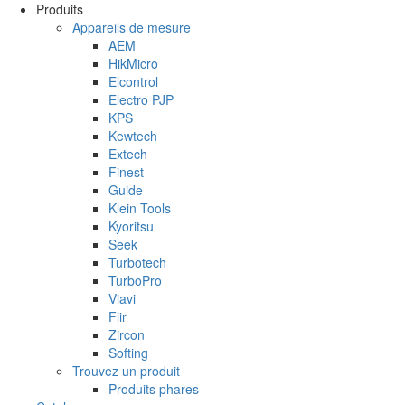
Aller au contenu principal
Produits
Appareils de mesure
AEM
HikMicro
Elcontrol
Electro PJP
KPS
Kewtech
Extech
Finest
Guide
Klein Tools
Kyoritsu
Seek
Turbotech
TurboPro
Viavi
Flir
Zircon
Softing
Trouvez un produit
Produits phares